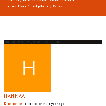
Ön itt van:
Főlap
Szolgáltatók
Pages
Loading cover...
Drag cover to reposition
hannaa
Basic Users
Last seen online,
1 year ago