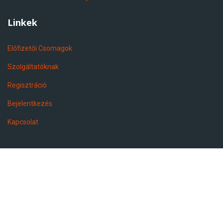
Linkek
Előfizetői Csomagok
Szolgáltatóknak
Regisztráció
Bejelentkezés
Kapcsolat