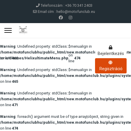
Telefonszám : +36 70 341 2403
Email cím :
hello@motofunclub.eu
Warning
: Undefined property: stdClass::$menualign in
/home/motofunclubhu/public_html/new.motofunclub.hu/plugins/syste
Bejelentkezés
on
Core/Classes/HelixultimateMenu.php
on line
460
474
line
Regisztráció
Warning
: Undefined property: stdClass::$menualign in
/home/motofunclubhu/public_html/new.motofunclub.hu/plugins/syste
on line
465
Warning
: Undefined property: stdClass::$menualign in
/home/motofunclubhu/public_html/new.motofunclub.hu/plugins/syste
on line
471
Warning
: foreach() argument must be of type array|object, string given in
/home/motofunclubhu/public_html/new.motofunclub.hu/plugins/syste
on line
474