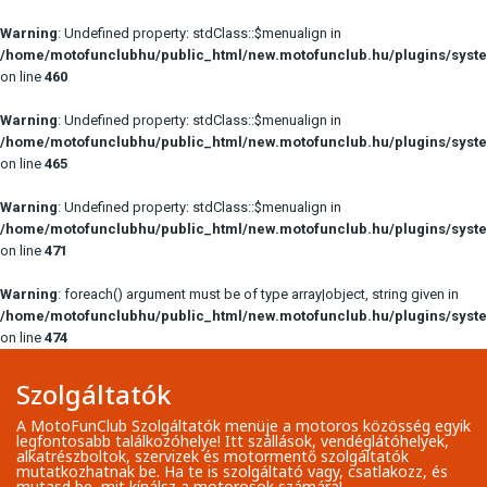
Warning
: Undefined property: stdClass::$menualign in
/home/motofunclubhu/public_html/new.motofunclub.hu/plugins/syste
on line
460
Warning
: Undefined property: stdClass::$menualign in
/home/motofunclubhu/public_html/new.motofunclub.hu/plugins/syste
on line
465
Warning
: Undefined property: stdClass::$menualign in
/home/motofunclubhu/public_html/new.motofunclub.hu/plugins/syste
on line
471
Warning
: foreach() argument must be of type array|object, string given in
/home/motofunclubhu/public_html/new.motofunclub.hu/plugins/syste
on line
474
Szolgáltatók
A MotoFunClub Szolgáltatók menüje a motoros közösség egyik
legfontosabb találkozóhelye! Itt szállások, vendéglátóhelyek,
alkatrészboltok, szervizek és motormentő szolgáltatók
mutatkozhatnak be. Ha te is szolgáltató vagy, csatlakozz, és
mutasd be, mit kínálsz a motorosok számára!