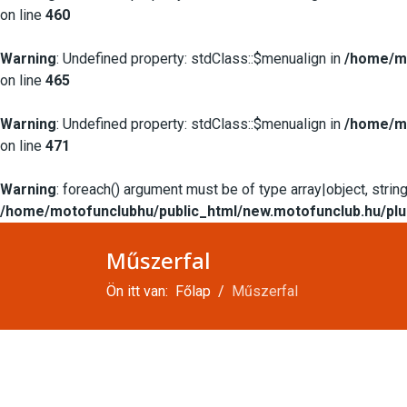
on line
460
Warning
: Undefined property: stdClass::$menualign in
/home/mo
on line
465
Warning
: Undefined property: stdClass::$menualign in
/home/mo
on line
471
Warning
: foreach() argument must be of type array|object, string
/home/motofunclubhu/public_html/new.motofunclub.hu/plu
Műszerfal
Ön itt van:
Főlap
Műszerfal