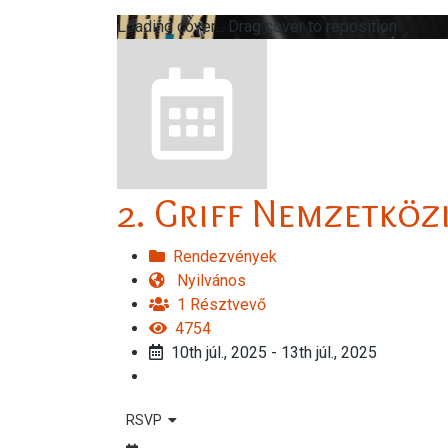
Loading cover...
Drag cover to reposition
2. Griff Nemzetkö
Rendezvények
Nyilvános
1 Résztvevő
4754
10th júl., 2025 - 13th júl., 2025
RSVP