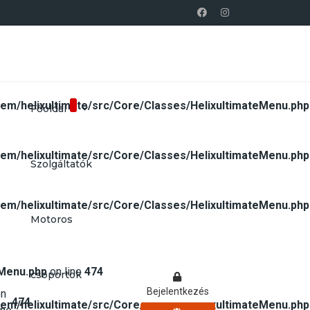
em/helixultimate/src/Core/Classes/HelixultimateMenu.php
Főoldal
em/helixultimate/src/Core/Classes/HelixultimateMenu.php
Szolgáltatók
em/helixultimate/src/Core/Classes/HelixultimateMenu.php
Motoros
eMenu.php
on line
474
csoportok
Bejelentkezés
on
474
em/helixultimate/src/Core/Classes/HelixultimateMenu.php