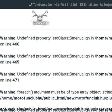
Telefonszám : +36 70 341 2403
Email cím :
hello@m
Warning
: Undefined property: stdClass::$menualign in
/home/mo
on line
460
Warning
: Undefined property: stdClass::$menualign in
/home/mo
on line
465
Warning
: Undefined property: stdClass::$menualign in
/home/mo
on line
471
Warning
: foreach() argument must be of type array|object, string
/home/motofunclubhu/public_html/new.motofunclub.hu/plu
ofunclubhu/public_html/new.motofunclub.hu/plugins/syste
Warning
: Undefined property: stdClass::$menualign in
/home/mo