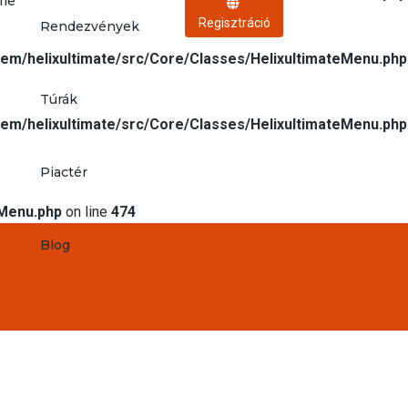
ine
Regisztráció
Rendezvények
em/helixultimate/src/Core/Classes/HelixultimateMenu.php
Túrák
em/helixultimate/src/Core/Classes/HelixultimateMenu.php
Piactér
eMenu.php
on line
474
Blog