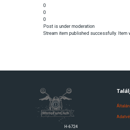
0
0
0
Post is under moderation
Stream item published successfully. Item w
Talá
Általán
Adatvé
H-6724