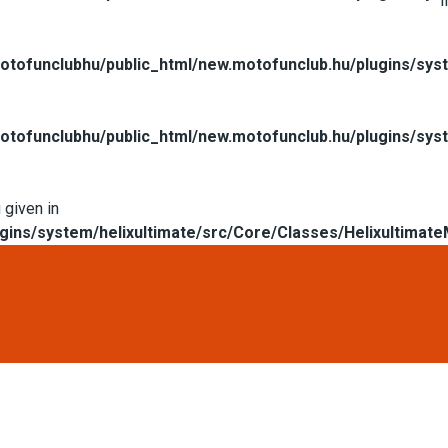
l
tofunclubhu/public_html/new.motofunclub.hu/plugins/syst
tofunclubhu/public_html/new.motofunclub.hu/plugins/syst
 given in
gins/system/helixultimate/src/Core/Classes/Helixultimat