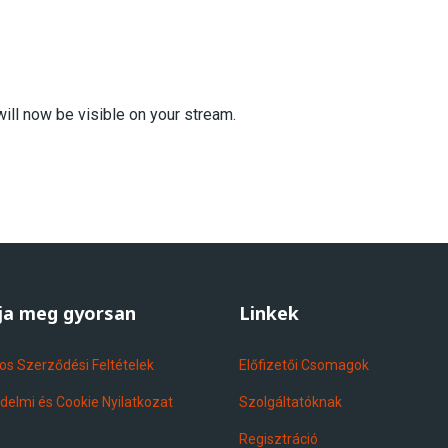
ill now be visible on your stream.
lja meg gyorsan
Linkek
os Szerződési Feltételek
Előfizetői Csomagok
delmi és Cookie Nyilatkozat
Szolgáltatóknak
Regisztráció