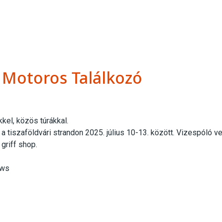
i Motoros Találkozó
el, közös túrákkal.
a tiszaföldvári strandon 2025. július 10-13. között. Vizespóló 
griff shop.
ews