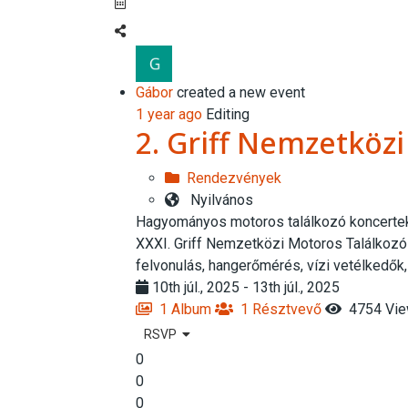
Gábor
created a new event
1 year ago
Editing
2. Griff Nemzetköz
Rendezvények
Nyilvános
Hagyományos motoros találkozó koncertekk
XXXI. Griff Nemzetközi Motoros Találkozó 
felvonulás, hangerőmérés, vízi vetélkedők, 
10th júl., 2025 - 13th júl., 2025
1 Album
1 Résztvevő
4754 Vi
RSVP
0
0
0