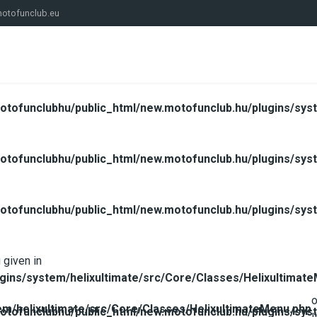
otofunclub.eu
tofunclubhu/public_html/new.motofunclub.hu/plugins/syst
tofunclubhu/public_html/new.motofunclub.hu/plugins/syst
tofunclubhu/public_html/new.motofunclub.hu/plugins/syst
 given in
gins/system/helixultimate/src/Core/Classes/Helixultimat
m/helixultimate/src/Core/Classes/HelixultimateMenu.php
tofunclubhu/public_html/new.motofunclub.hu/plugins/syst