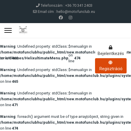
Telefonszám : +36 70 341 2403
Email cím :
hello@motofunclub.eu
Warning
: Undefined property: stdClass::$menualign in
/home/motofunclubhu/public_html/new.motofunclub.hu/plugins/syste
Bejelentkezés
on
Core/Classes/HelixultimateMenu.php
on line
460
474
line
Regisztráció
Warning
: Undefined property: stdClass::$menualign in
/home/motofunclubhu/public_html/new.motofunclub.hu/plugins/syste
on line
465
Warning
: Undefined property: stdClass::$menualign in
/home/motofunclubhu/public_html/new.motofunclub.hu/plugins/syste
on line
471
Warning
: foreach() argument must be of type array|object, string given in
/home/motofunclubhu/public_html/new.motofunclub.hu/plugins/syste
on line
474